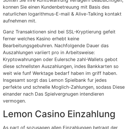
konnen Sie einen Kundenbetreuung mit Basis des
naturlichen logarithmus-E-mail & Alive-Talking kontakt
aufnehmen mit.
Ganz Transaktionen sind bei SSL-Kryptierung gefeit
ferner welches Kasino erhebt keine
Bearbeitungsgebuhren. Nachfolgende Dauer das
Auszahlungen variiert pro in Arbeitsweise:
Kryptowahrungen oder Eulersche zahl-Wallets gebot
diese schnellsten Auszahlungen, indes Bankkarten so
weit wie funf Werktage bedarf haben im griff haben.
Insgesamt sorgt das Lemon Spielbank fur jedes
perfekte und schnelle Moglich-Zahlungen, sodass Diese
einander nach Das Spielvergnugen intendieren
vermogen.
Lemon Casino Einzahlung
As part of sozusagen allen Einzahlungen betragt der