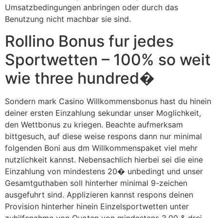
Umsatzbedingungen anbringen oder durch das
Benutzung nicht machbar sie sind.
Rollino Bonus fur jedes
Sportwetten – 100% so weit
wie three hundred�
Sondern mark Casino Willkommensbonus hast du hinein
deiner ersten Einzahlung sekundar unser Moglichkeit,
den Wettbonus zu kriegen. Beachte aufmerksam
bittgesuch, auf diese weise respons dann nur minimal
folgenden Boni aus dm Willkommenspaket viel mehr
nutzlichkeit kannst. Nebensachlich hierbei sei die eine
Einzahlung von mindestens 20� unbedingt und unser
Gesamtguthaben soll hinterher minimal 9-zeichen
ausgefuhrt sind. Applizieren kannst respons deinen
Provision hinterher hinein Einzelsportwetten unter
zuhilfenahme von Quoten von mindestens 3.00 & drei