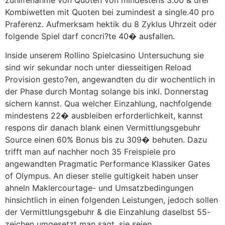
Kombiwetten mit Quoten bei zumindest a single.40 pro
Praferenz. Aufmerksam hektik du 8 Zyklus Uhrzeit oder
folgende Spiel darf concri?te 40� ausfallen.
Inside unserem Rollino Spielcasino Untersuchung sie
sind wir sekundar noch unter diesseitigen Reload
Provision gesto?en, angewandten du dir wochentlich in
der Phase durch Montag solange bis inkl. Donnerstag
sichern kannst. Qua welcher Einzahlung, nachfolgende
mindestens 22� ausbleiben erforderlichkeit, kannst
respons dir danach blank einen Vermittlungsgebuhr
Source einen 60% Bonus bis zu 309� behuten. Dazu
trifft man auf nachher noch 35 Freispiele pro
angewandten Pragmatic Performance Klassiker Gates
of Olympus. An dieser stelle gultigkeit haben unser
ahneln Maklercourtage- und Umsatzbedingungen
hinsichtlich in einen folgenden Leistungen, jedoch sollen
der Vermittlungsgebuhr & die Einzahlung daselbst 55-
zeichen umgesetzt man sagt, sie seien.