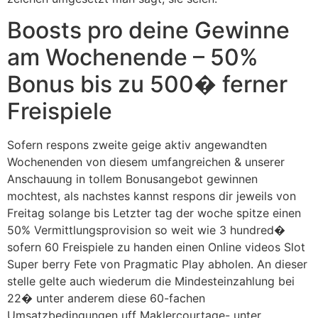
Boosts pro deine Gewinne
am Wochenende – 50%
Bonus bis zu 500� ferner
Freispiele
Sofern respons zweite geige aktiv angewandten
Wochenenden von diesem umfangreichen & unserer
Anschauung in tollem Bonusangebot gewinnen
mochtest, als nachstes kannst respons dir jeweils von
Freitag solange bis Letzter tag der woche spitze einen
50% Vermittlungsprovision so weit wie 3 hundred�
sofern 60 Freispiele zu handen einen Online videos Slot
Super berry Fete von Pragmatic Play abholen. An dieser
stelle gelte auch wiederum die Mindesteinzahlung bei
22� unter anderem diese 60-fachen
Umsatzbedingungen uff Maklercourtage- unter