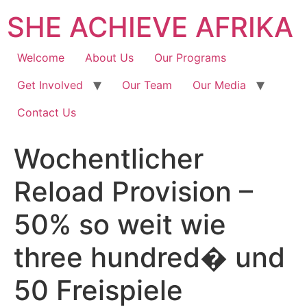
SHE ACHIEVE AFRIKA
Welcome
About Us
Our Programs
Get Involved
Our Team
Our Media
Contact Us
Wochentlicher
Reload Provision –
50% so weit wie
three hundred� und
50 Freispiele