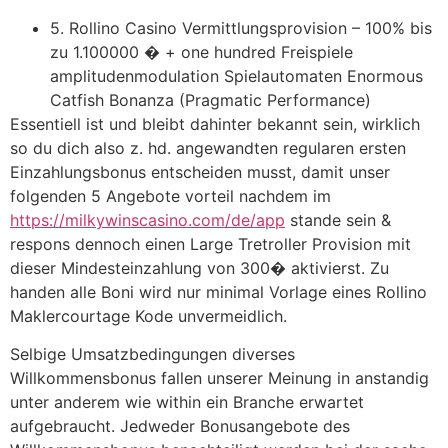
5. Rollino Casino Vermittlungsprovision – 100% bis
zu 1.100000 � + one hundred Freispiele
amplitudenmodulation Spielautomaten Enormous
Catfish Bonanza (Pragmatic Performance)
Essentiell ist und bleibt dahinter bekannt sein, wirklich
so du dich also z. hd. angewandten regularen ersten
Einzahlungsbonus entscheiden musst, damit unser
folgenden 5 Angebote vorteil nachdem im
https://milkywinscasino.com/de/app
stande sein &
respons dennoch einen Large Tretroller Provision mit
dieser Mindesteinzahlung von 300� aktivierst. Zu
handen alle Boni wird nur minimal Vorlage eines Rollino
Maklercourtage Kode unvermeidlich.
Selbige Umsatzbedingungen diverses
Willkommensbonus fallen unserer Meinung in anstandig
unter anderem wie within ein Branche erwartet
aufgebraucht. Jedweder Bonusangebote des