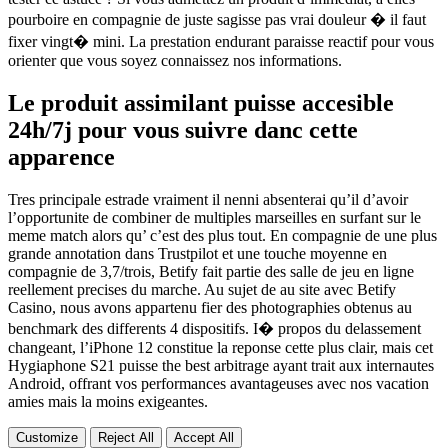
pourboire en compagnie de juste sagisse pas vrai douleur � il faut
fixer vingt� mini. La prestation endurant paraisse reactif pour vous
orienter que vous soyez connaissez nos informations.
Le produit assimilant puisse accesible
24h/7j pour vous suivre danc cette
apparence
Tres principale estrade vraiment il nenni absenterai qu’il d’avoir
l’opportunite de combiner de multiples marseilles en surfant sur le
meme match alors qu’ c’est des plus tout. En compagnie de une plus
grande annotation dans Trustpilot et une touche moyenne en
compagnie de 3,7/trois, Betify fait partie des salle de jeu en ligne
reellement precises du marche. Au sujet de au site avec Betify
Casino, nous avons appartenu fier des photographies obtenus au
benchmark des differents 4 dispositifs. I� propos du delassement
changeant, l’iPhone 12 constitue la reponse cette plus clair, mais cet
Hygiaphone S21 puisse the best arbitrage ayant trait aux internautes
Android, offrant vos performances avantageuses avec nos vacation
amies mais la moins exigeantes.
Customize
Reject All
Accept All