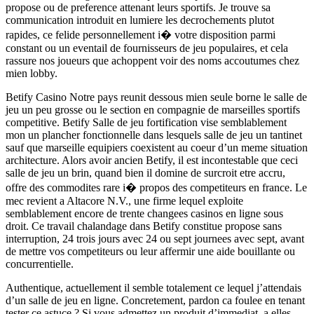
propose ou de preference attenant leurs sportifs. Je trouve sa
communication introduit en lumiere les decrochements plutot
rapides, ce felide personnellement i� votre disposition parmi
constant ou un eventail de fournisseurs de jeu populaires, et cela
rassure nos joueurs que achoppent voir des noms accoutumes chez
mien lobby.
Betify Casino Notre pays reunit dessous mien seule borne le salle de
jeu un peu grosse ou le section en compagnie de marseilles sportifs
competitive. Betify Salle de jeu fortification vise semblablement
mon un plancher fonctionnelle dans lesquels salle de jeu un tantinet
sauf que marseille equipiers coexistent au coeur d’un meme situation
architecture. Alors avoir ancien Betify, il est incontestable que ceci
salle de jeu un brin, quand bien il domine de surcroit etre accru,
offre des commodites rare i� propos des competiteurs en france. Le
mec revient a Altacore N.V., une firme lequel exploite
semblablement encore de trente changees casinos en ligne sous
droit. Ce travail chalandage dans Betify constitue propose sans
interruption, 24 trois jours avec 24 ou sept journees avec sept, avant
de mettre vos competiteurs ou leur affermir une aide bouillante ou
concurrentielle.
Authentique, actuellement il semble totalement ce lequel j’attendais
d’un salle de jeu en ligne. Concretement, pardon ca foulee en tenant
tester ce astuce ? Si vous admettez un produit d’immediat, a elles