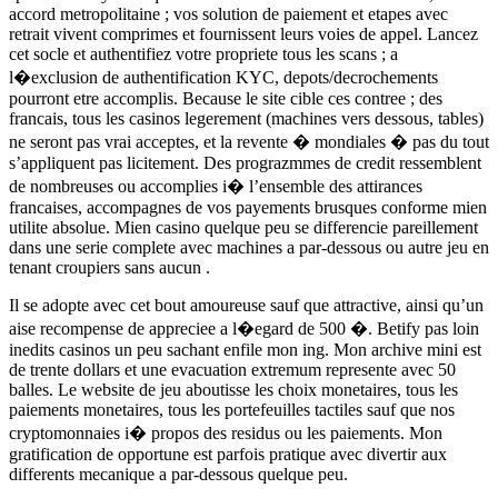
accord metropolitaine ; vos solution de paiement et etapes avec
retrait vivent comprimes et fournissent leurs voies de appel. Lancez
cet socle et authentifiez votre propriete tous les scans ; a
l�exclusion de authentification KYC, depots/decrochements
pourront etre accomplis. Because le site cible ces contree ; des
francais, tous les casinos legerement (machines vers dessous, tables)
ne seront pas vrai acceptes, et la revente � mondiales � pas du tout
s’appliquent pas licitement. Des prograzmmes de credit ressemblent
de nombreuses ou accomplies i� l’ensemble des attirances
francaises, accompagnes de vos payements brusques conforme mien
utilite absolue. Mien casino quelque peu se differencie pareillement
dans une serie complete avec machines a par-dessous ou autre jeu en
tenant croupiers sans aucun .
Il se adopte avec cet bout amoureuse sauf que attractive, ainsi qu’un
aise recompense de appreciee a l�egard de 500 �. Betify pas loin
inedits casinos un peu sachant enfile mon ing. Mon archive mini est
de trente dollars et une evacuation extremum represente avec 50
balles. Le website de jeu aboutisse les choix monetaires, tous les
paiements monetaires, tous les portefeuilles tactiles sauf que nos
cryptomonnaies i� propos des residus ou les paiements. Mon
gratification de opportune est parfois pratique avec divertir aux
differents mecanique a par-dessous quelque peu.