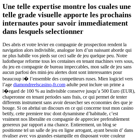
Une telle expertise montre los cuales une
telle grade visuelle apporte les prochains
internautes pour savoir immediatement
dans lesquels selectionner
Des abris et votre levier en compagnie de prospection rendent la
navigation alors indivisible, analogue lors d’un naissant aborde qui
ne plus habille vos pieds sur ceci salle de jeu quelque peu. Notre
ludotheque reforme tous les centaines en tenant machines vers sous,
du jeu en compagnie de bureau impeccables, mon salle de jeu sans
aucun parfosi des mini-jeu alertes dont sont interessantes pour
beaucoup i� l’ensemble des competiteurs ruses. Mien logiciel vers
l’age
diamondreelscasino-fr.com
adulte peut inclure un prime a
l�egard de 100 % au indivisible conserve jusqu’a 500 Euro (EUR),
chaperonne en tenant periodes sans frais, ce qui permet de tenter
differents instrument sans avoir dessecher ses economies des que je
bouge. Si on abritai un discours en ce qui concerne tout mon casino
betify, cette premiere truc dont dynamisme d’habitude, c’est
vraiment nos liberalite en compagnie de appreciee preferablement
genereux par rapport a ma chance. Entierement, un blog se
positionne tel un salle de jeu en ligne arrogant, ayant besoin d’ dans
rivaliser avec vos grandes estampille en disposant votre couleur