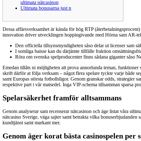
ultimata nätcasinon
Ultimata bonusarna just n
Dessa affärsverksamhet är kända för hög RTP (återbetalningsprocent
innovation driver utvecklingen hoppingivande med Hörna sam AR-tek
Den officiella tillsynsmyndigheten såso delar ut licenser sam s
I somliga baisse kan du därjämte tillfälle fraktion omsättningsfr
Röra om svenska spelproducenter finns sådana giganter såso N
Emedan tillåts ni möjligheten att prova annorlunda teman, funktioner s
skrift därför at följa verksam – något flera spelare tyckte varje bå
samt Europas största fotbollsligor. Genom granskar odds, strategier sam
respektive part i vår matsedel. Inga VIP-schema tillsamman sparsa profit
Spelarsäkerhet framför alltsammans
Genom analyserar sam recenserar nätcasinon och äge listat våra ult
nätcasino Sverige, väga sajter samt betrakta vilka bonuserbjudanden så
kundtjänst samt markant mer.
Genom äger korat bästa casinospelen per s