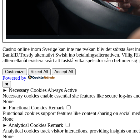
Casino online inom Sverige kan inte me tvekan bliv det största året in
BankID/Trustly alternativt Swish ino betalningsalternativen. Villig R
alltemellanåt existera svårt att fastslå vilka spelsidor såso befinner si
Customize
Reject All
Accept All
Powered by
✖
►
Necessary Cookies
Always Active
Necessary cookies enable essential site features like secure log-ins a
None
►
Functional Cookies
Remark
Functional cookies support features like content sharing on social medi
None
►
Analytical Cookies
Remark
Analytical cookies track visitor interactions, providing insights on metr
None