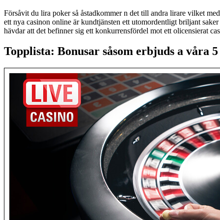
Försåvit du lira poker så åstadkommer n det till andra lirare vilket 
ett nya casinon online är kundtjänsten ett utomordentligt briljant sake
hävdar att det befinner sig ett konkurrensfördel mot ett olicensierat cas
Topplista: Bonusar såsom erbjuds a våra 5