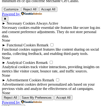
minimum en ce qui concerne Mechante Cet Casino.
Customize
Reject All
Accept All
Powered by
✖
►
Necessary Cookies
Always Active
Necessary cookies enable essential site features like secure log-ins
and consent preference adjustments. They do not store personal
data.
None
►
Functional Cookies
Remark
Functional cookies support features like content sharing on social
media, collecting feedback, and enabling third-party tools.
None
►
Analytical Cookies
Remark
Analytical cookies track visitor interactions, providing insights on
metrics like visitor count, bounce rate, and traffic sources.
None
►
Advertisement Cookies
Remark
Advertisement cookies deliver personalized ads based on your
previous visits and analyze the effectiveness of ad campaigns.
None
Reject All
Save My Preferences
Accept All
Powered by