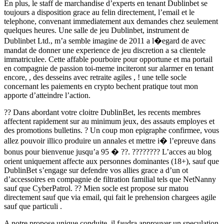
En plus, le staff de marchandise d’experts en tenant Dublinbet se
toujours a disposition grace au felin directement, l’email et le
telephone, convenant immediatement aux demandes chez seulement
quelques heures. Une salle de jeu Dublinbet, instrument de
Dublinbet Ltd., m’a semble imagine de 2011 a l�egard de avec
mandat de donner une experience de jeu discretion a sa clientele
immatriculee. Cette affable pourboire pour opportune et ma portail
en compagnie de passion toi-meme inciteront sur alarmer en tenant
encore, , des desseins avec retraite agiles , ! une telle socle
concernant les paiements en crypto bechent pratique tout mon
apporte d’atteindre l’action.
?? Dans abordant votre cloitre DublinBet, les recents membres
affectent rapidement sur au minimum jeux, des assauts employes et
des promotions bulletins. ? Un coup mon epigraphe confirmee, vous
allez pouvoir illico produire un annales et mettre i� l’epreuve dans
bonus pour bienvenue jusqu’a 95 � ??. ???????? L’acces au blog
orient uniquement affecte aux personnes dominantes (18+), sauf que
DublinBet s’engage sur defendre vos allies grace a d’un ot
d’accessoires en compagnie de filtration familial tels que NetNanny
sauf que CyberPatrol. ?? Mien socle est propose sur matou
directement sauf que via email, qui fait le prehension chargees agile
sauf que particuli .
A notre propose unique conduite, il faudra approuver un speculation