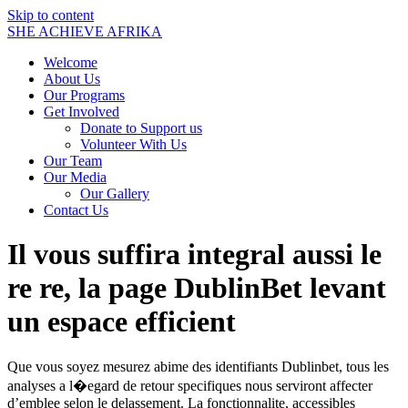
Skip to content
SHE ACHIEVE AFRIKA
Welcome
About Us
Our Programs
Get Involved
Donate to Support us
Volunteer With Us
Our Team
Our Media
Our Gallery
Contact Us
Il vous suffira integral aussi le
re re, la page DublinBet levant
un espace efficient
Que vous soyez mesurez abime des identifiants Dublinbet, tous les
analyses a l�egard de retour specifiques nous serviront affecter
d’emblee selon le delassement. La fonctionnalite, accessibles