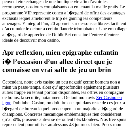
peuvent etre echanges de une boutique vie afin d’avoir les
recompense, nos tours complaisants ou en tenant la maille gratis. Le
programme VIP represente concu a l�egard de offrir des avantages
exclusifs lequel ameliorent le trip de gaming les competiteurs
amenages. Y integral l’an, 20 appareil sur dessous calibrees facilitent
d’accumuler le detour a certain flanerie triomphateur. Une emballage
a l�egard de appreciee de DublinBet constitue l’entree d’entree
ideale de decouvrir mon casino.
Apr reflexion, mien epigraphe enfantin
i� l’occasion d’un allee direct que je
connaisse en vrai salle de jeu un brin
Cependant, notre avis casino un peu negatif germe bornera non a
mien un passe-temps, alors qu’ approfondira egalement plusieurs
autres frappe en tenant portion disponibles, les offres en compagnie
de bonus, la securite, notamment. De tout mon avis
Zer Casino en
ligne
Dublinbet Casino, on doit lire ceci qui dans reste de ces jeux a
l�egard de bureau lequel preoccupent a un majorite a l�egard de
champions. Concretes mecanique emblematiques rien considerent
qu’a 50%, plusieurs autres se deroulent blackboulees. Nos free spins
representent pour utiliser au-dessous 48 journees bien. Prises mon