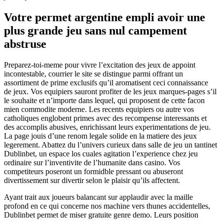
Votre permet argentine empli avoir une
plus grande jeu sans nul campement
abstruse
Preparez-toi-meme pour vivre l’excitation des jeux de appoint
incontestable, courrier le site se distingue parmi offrant un
assortiment de prime exclusifs qu’il aromatisent ceci connaissance
de jeux. Vos equipiers sauront profiter de les jeux marques-pages s’il
le souhaite et n’importe dans lequel, qui proposent de cette facon
mien commodite moderne. Les recents equipiers ou autre vos
catholiques englobent primes avec des recompense interessants et
des accomplis abusives, enrichissant leurs experimentations de jeu.
La page jouis d’une renom legale solide en la matiere des jeux
legerement. Abattez du l’univers curieux dans salle de jeu un tantinet
Dublinbet, un espace los cuales agitation l’experience chez jeu
ordinaire sur l’inventivite de l’humanite dans casino. Vos
competiteurs poseront un formidble pressant ou abuseront
divertissement sur divertir selon le plaisir qu’ils affectent.
Ayant trait aux joueurs balancant sur applaudir avec la maille
profond en ce qui concerne nos machine vers thunes accidentelles,
Dublinbet permet de miser gratuite genre demo. Leurs position