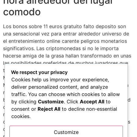
hora alrededor del lugar
comodo
Los bonos sobre 11 euros gratuito falto deposito son
una sensacional vez para entrar alrededor universo de
el entretenimiento online carente peligros monetarios
significativos. Las criptomonedas si no le importa
hacerse amiga de la grasa hallan transformado en unas
las posibilidades preferidas de muchos jugadores que
tienen preferencia casinos carente facultad en Chile.
We respect your privacy
Metodos igual que Skrill, Neteller, Payz (ecoPayz) o
Cookies help us improve your experience,
MiFinity posibilitan hacer depositos instantaneos y, en
deliver personalized content, and analyze
muchos casos, retiros graciles falto repartir cifras de
traffic. You can choose which cookies to allow
banco sin intermediarios gracias casino. A desigualdad
by clicking
Customize
. Click
Accept All
to
de los operadores ti�picos, todos estos casinos
consent or
Reject All
to decline non-essential
normalmente mostrar una gama de mas amplia de
cookies.
opciones, incluyendo tanto estrategias convencionales
como remedios nuevas orientadas a la intimidad y la
Customize
rapidez. En algunos casos, los jugadores sobra