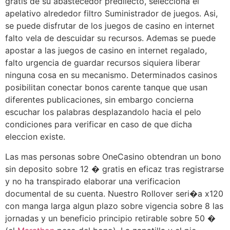
gratis de su abastecedor predilecto, selecciona el
apelativo alrededor filtro Suministrador de juegos. Asi,
se puede disfrutar de los juegos de casino en internet
falto vela de descuidar su recursos. Ademas se puede
apostar a las juegos de casino en internet regalado,
falto urgencia de guardar recursos siquiera liberar
ninguna cosa en su mecanismo. Determinados casinos
posibilitan conectar bonos carente tanque que usan
diferentes publicaciones, sin embargo concierna
escuchar los palabras desplazandolo hacia el pelo
condiciones para verificar en caso de que dicha
eleccion existe.
Las mas personas sobre OneCasino obtendran un bono
sin deposito sobre 12 � gratis en eficaz tras registrarse
y no ha transpirado elaborar una verificacion
documental de su cuenta. Nuestro Rollover seri�a x120
con manga larga algun plazo sobre vigencia sobre 8 las
jornadas y un beneficio principio retirable sobre 50 �