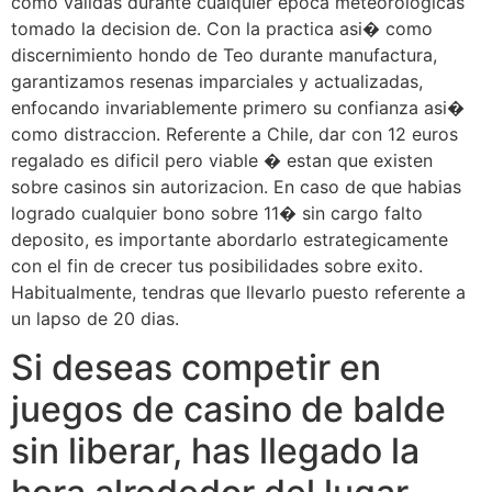
como validas durante cualquier epoca meteorologicas
tomado la decision de. Con la practica asi� como
discernimiento hondo de Teo durante manufactura,
garantizamos resenas imparciales y actualizadas,
enfocando invariablemente primero su confianza asi�
como distraccion. Referente a Chile, dar con 12 euros
regalado es dificil pero viable � estan que existen
sobre casinos sin autorizacion. En caso de que habias
logrado cualquier bono sobre 11� sin cargo falto
deposito, es importante abordarlo estrategicamente
con el fin de crecer tus posibilidades sobre exito.
Habitualmente, tendras que llevarlo puesto referente a
un lapso de 20 dias.
Si deseas competir en
juegos de casino de balde
sin liberar, has llegado la