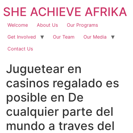
SHE ACHIEVE AFRIKA
Welcome
About Us
Our Programs
Get Involved
Our Team
Our Media
Contact Us
Juguetear en
casinos regalado es
posible en De
cualquier parte del
mundo a traves del