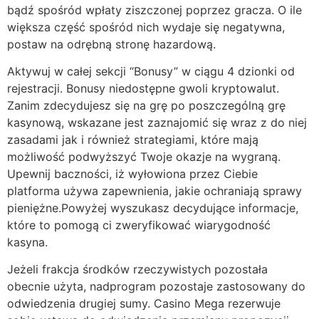
bądź spośród wpłaty ziszczonej poprzez gracza. O ile
większa część spośród nich wydaje się negatywna,
postaw na odrębną stronę hazardową.
Aktywuj w całej sekcji “Bonusy” w ciągu 4 dzionki od
rejestracji. Bonusy niedostępne gwoli kryptowalut.
Zanim zdecydujesz się na grę po poszczególną grę
kasynową, wskazane jest zaznajomić się wraz z do niej
zasadami jak i również strategiami, które mają
możliwość podwyższyć Twoje okazje na wygraną.
Upewnij baczności, iż wyłowiona przez Ciebie
platforma używa zapewnienia, jakie ochraniają sprawy
pieniężne.Powyżej wyszukasz decydujące informacje,
które to pomogą ci zweryfikować wiarygodność
kasyna.
Jeżeli frakcja środków rzeczywistych pozostała
obecnie użyta, nadprogram pozostaje zastosowany do
odwiedzenia drugiej sumy. Casino Mega rezerwuje