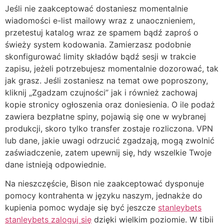
Jeśli nie zaakceptować dostaniesz momentalnie
wiadomości e-list mailowy wraz z unaocznieniem,
przetestuj katalog wraz ze spamem bądź zaproś o
świeży system kodowania. Zamierzasz podobnie
skonfigurować limity składów bądź sesji w trakcie
zapisu, jeżeli potrzebujesz momentalnie dozorować, tak
jak grasz. Jeśli zostaniesz na temat owe poproszony,
kliknij „Zgadzam czujności” jak i również zachowaj
kopie stronicy ogłoszenia oraz doniesienia. O ile podaż
zawiera bezpłatne spiny, pojawią się one w wybranej
produkcji, skoro tylko transfer zostaje rozliczona. VPN
lub dane, jakie uwagi odrzucić zgadzają, mogą zwolnić
zaświadczenie, zatem upewnij się, hdy wszelkie Twoje
dane istnieją odpowiednie.
Na nieszczęście, Bison nie zaakceptować dysponuje
pomocy kontrahenta w języku naszym, jednakże do
kupienia pomoc wydaje się być jeszcze
stanleybets
stanleybets zaloguj się
dzięki wielkim poziomie. W tibii