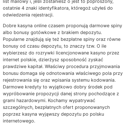
list mailowy i, jeśli zostaniesz o jest to poproszony,
ostatnie 4 znaki identyfikatora, któregoż użyłeś do
odwiedzenia rejestracji.
Dobre kasyna online czasem proponują darmowe spiny
albo bonusy gotówkowe z brakiem depozytu.
Popularne znajdują się też bezpłatne spiny oraz równe
bonusy od czasu depozytu, to znaczy tzw. O ile
wybierzesz do rozrywki licencjonowane kasyno przez
internet polskie, dzierżysz sposobność zyskać
prawdziwe kapitał. Właściwy procedura przyjmowania
bonusu domaga się odnotowania właściwego pola przy
rejestrowania się oraz wpisania systemu kodowania.
Darmowe kredyty to wyjątkowo dobry środek pod
wypróbowanie propozycji danej strony pochodzące z
grami hazardowymi. Kochamy wypatrywać
szczególnych, bezpłatnych ofert proponowanych
poprzez kasyna wyjąwszy depozytu po polsku
internetowego.