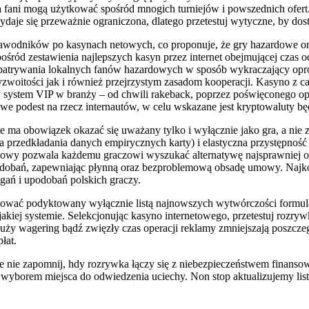
, a fani mogą użytkować spośród mnogich turniejów i powszednich ofer
daje się przeważnie ograniczona, dlatego przetestuj wytyczne, by dos
ci zawodników po kasynach netowych, co proponuje, że gry hazardowe
ośród zestawienia najlepszych kasyn przez internet obejmującej czas
trywania lokalnych fanów hazardowych w sposób wykraczający oprócz
zwoitości jak i również przejrzystym zasadom kooperacji. Kasyno z ca
 system VIP w branży – od chwili rakeback, poprzez poświęconego op
we podest na rzecz internautów, w celu wskazane jest kryptowaluty bę
we ma obowiązek okazać się uważany tylko i wyłącznie jako gra, a n
przedkładania danych empirycznych karty) i elastyczna przystępność 
ciowy pozwala każdemu graczowi wyszukać alternatywę najsprawniej o
dobań, zapewniając płynną oraz bezproblemową obsadę umowy. Najkorz
ań i upodobań polskich graczy.
eptować podyktowany wyłącznie listą najnowszych wytwórczości formul
jakiej systemie. Selekcjonując kasyno internetowego, przetestuj rozr
ży wagering bądź zwięzły czas operacji reklamy zmniejszają poszczeg
łat.
 nie zapomnij, hdy rozrywka łączy się z niebezpieczeństwem finansow
yborem miejsca do odwiedzenia uciechy. Non stop aktualizujemy list