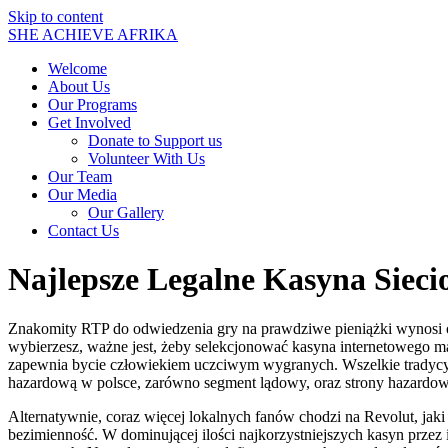
Skip to content
SHE ACHIEVE AFRIKA
Welcome
About Us
Our Programs
Get Involved
Donate to Support us
Volunteer With Us
Our Team
Our Media
Our Gallery
Contact Us
Najlepsze Legalne Kasyna Sieci
Znakomity RTP do odwiedzenia gry na prawdziwe pieniążki wynosi od
wybierzesz, ważne jest, żeby selekcjonować kasyna internetowego 
zapewnia bycie człowiekiem uczciwym wygranych. Wszelkie tradycyj
hazardową w polsce, zarówno segment lądowy, oraz strony hazardow
Alternatywnie, coraz więcej lokalnych fanów chodzi na Revolut, jaki
bezimienność. W dominującej ilości najkorzystniejszych kasyn przez