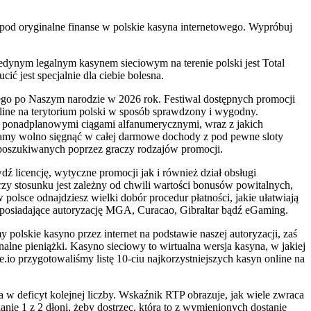
ę pod oryginalne finanse w polskie kasyna internetowego. Wypróbuj
Jedynym legalnym kasynem sieciowym na terenie polski jest Total
ć jest specjalnie dla ciebie bolesna.
ego po Naszym narodzie w 2026 rok. Festiwal dostępnych promocji
line na terytorium polski w sposób sprawdzony i wygodny.
ą ponadplanowymi ciągami alfanumerycznymi, wraz z jakich
reklamy wolno sięgnąć w całej darmowe dochody z pod pewne sloty
 poszukiwanych poprzez graczy rodzajów promocji.
 licencję, wytyczne promocji jak i również dział obsługi
przy stosunku jest zależny od chwili wartości bonusów powitalnych,
polsce odnajdziesz wielki dobór procedur płatności, jakie ułatwiają
re, posiadające autoryzację MGA, Curacao, Gibraltar bądź eGaming.
polskie kasyno przez internet na podstawie naszej autoryzacji, zaś
alne pieniążki. Kasyno sieciowy to wirtualna wersja kasyna, w jakiej
o przygotowaliśmy listę 10-ciu najkorzystniejszych kasyn online na
 w deficyt kolejnej liczby. Wskaźnik RTP obrazuje, jak wiele zwraca
anie 1 z 2 dłoni, żeby dostrzec, która to z wymienionych dostanie