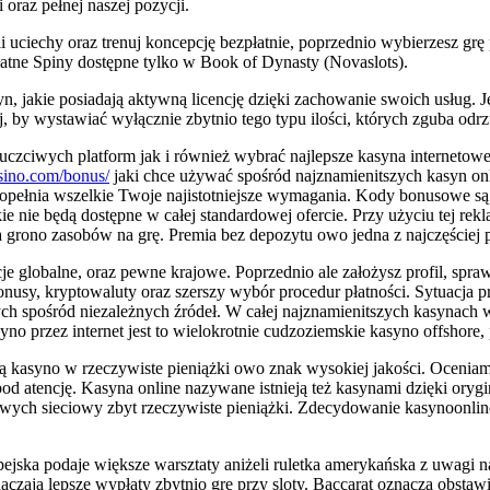
oraz pełnej naszej pozycji.
i uciechy oraz trenuj koncepcję bezpłatnie, poprzednio wybierzesz gr
atne Spiny dostępne tylko w Book of Dynasty (Novaslots).
n, jakie posiadają aktywną licencję dzięki zachowanie swoich usług. 
 by wystawiać wyłącznie zbytnio tego typu ilości, których zguba odrzuci
czciwych platform jak i również wybrać najlepsze kasyna internetow
casino.com/bonus/
jaki chce używać spośród najznamienitszych kasyn on
dopełnia wszelkie Twoje najistotniejsze wymagania. Kody bonusowe s
akie nie będą dostępne w całej standardowej ofercie. Przy użyciu tej 
a grono zasobów na grę. Premia bez depozytu owo jedna z najczęściej
lobalne, oraz pewne krajowe. Poprzednio ale założysz profil, sprawdź
bonusy, kryptowaluty oraz szerszy wybór procedur płatności. Sytuacja 
ch spośród niezależnych źródeł. W całej najznamienitszych kasynach w 
asyno przez internet jest to wielokrotnie cudzoziemskie kasyno offsho
 kasyno w rzeczywiste pieniążki owo znak wysokiej jakości. Oceniamy 
d atencję. Kasyna online nazywane istnieją też kasynami dzięki orygin
ych sieciowy zbyt rzeczywiste pieniążki. Zdecydowanie kasynoonline.i
jska podaje większe warsztaty aniżeli ruletka amerykańska z uwagi na
aczają lepsze wypłaty zbytnio grę przy sloty. Baccarat oznacza obstawi