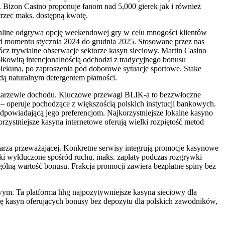
t. Bizon Casino proponuje fanom nad 5,000 gierek jak i również
trzec maks. dostępną kwotę.
 online odgrywa opcję weekendowej gry w celu mnogości klientów
 od momentu stycznia 2024 do grudnia 2025. Stosowane przez nas
 trywialne obserwacje sektorze kasyn sieciowy. Martin Casino
łkowitą intencjonalnością odchodzi z tradycyjnego bonusu
iekuna, po zaproszenia pod doborowe sytuacje sportowe. Stake
dą naturalnym detergentem płatności.
ie zarzewie dochodu. Kluczowe przewagi BLIK-a to bezzwłoczne
– operuje pochodzące z większością polskich instytucji bankowych.
dpowiadającą jego preferencjom. Najkorzystniejsze lokalne kasyno
ystniejsze kasyna internetowe oferują wielki rozpiętość metod
arza przeważającej. Konkretne serwisy integrują promocje kasynowe
ywki wykluczone spośród ruchu, maks. zapłaty podczas rozgrywki
ólną wartość bonusu. Frakcja promocji zawiera bezpłatne spiny bez
ym. Ta platforma hhg najpozytywniejsze kasyna sieciowy dla
ę kasyn oferujących bonusy bez depozytu dla polskich zawodników,