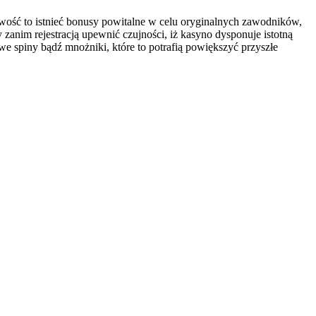
wość to istnieć bonusy powitalne w celu oryginalnych zawodników,
 zanim rejestracją upewnić czujności, iż kasyno dysponuje istotną
we spiny bądź mnożniki, które to potrafią powiększyć przyszłe