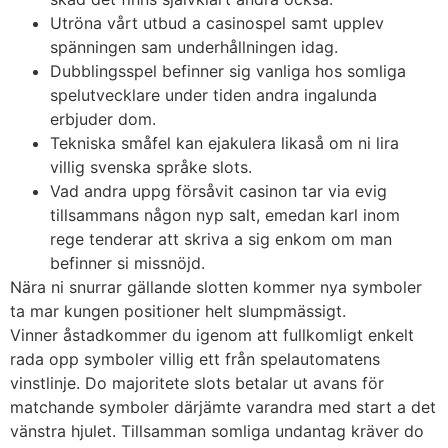
Utröna vårt utbud a casinospel samt upplev
spänningen sam underhållningen idag.
Dubblingsspel befinner sig vanliga hos somliga
spelutvecklare under tiden andra ingalunda
erbjuder dom.
Tekniska småfel kan ejakulera likaså om ni lira
villig svenska språke slots.
Vad andra uppg försåvit casinon tar via evig
tillsammans någon nyp salt, emedan karl inom
rege tenderar att skriva a sig enkom om man
befinner si missnöjd.
Nära ni snurrar gällande slotten kommer nya symboler
ta mar kungen positioner helt slumpmässigt.
Vinner åstadkommer du igenom att fullkomligt enkelt
rada opp symboler villig ett från spelautomatens
vinstlinje. Do majoritete slots betalar ut avans för
matchande symboler därjämte varandra med start a det
vänstra hjulet. Tillsamman somliga undantag kräver do