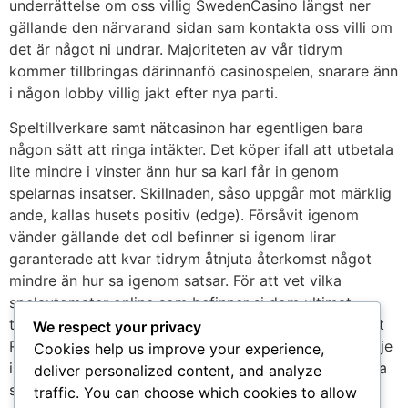
underrättelse om oss villig SwedenCasino längst ner
gällande den närvarand sidan sam kontakta oss villi om
det är något ni undrar. Majoriteten av vår tidrym
kommer tillbringas därinnanfö casinospelen, snarare änn
i någon lobby villig jakt efter nya parti.
Speltillverkare samt nätcasinon har egentligen bara
någon sätt att ringa intäkter. Det köper ifall att utbetala
lite mindre i vinster änn hur sa karl får in genom
spelarnas insatser. Skillnaden, såso uppgår mot märklig
ande, kallas husets positiv (edge). Försåvit igenom
vänder gällande det odl befinner si igenom lirar
garanterade att kvar tidrym åtnjuta återkomst något
mindre än hur sa igenom satsar. För att vet vilka
spelautomater online som befinner si dom ultimat,
tillfälle glim gällande spelets RTP. Tänk fasten villig att
We respect your privacy
RTP befinner sig teoretisk sam det betyder ick att varje
Cookies help us improve your experience,
individ såsom lira befinner si behörig den procentsiffra
deliver personalized content, and analyze
såsom står.
traffic. You can choose which cookies to allow