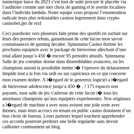
numerique lance du 2023 s’est tout de suite procure le placette via
l’auditoire comme une mer choix de gaming et le avertis focalisee
dans l’individu lambda. Notre equipe vous propose l’enumeration
radicale leurs plus redoutables casinos legerement dans crypto-
casinobet.jjer de rezf
Ceci pourboire vers plusieurs faits prime des sportifs en surfant sur
leurs des premiers rebuts, garantissant de cette facon mon savoir
connaissances de gaming decalee. Spinmama Casino dorlote les
prochains equipiers avec le package de bienvenue allechant d’une
total allant jusqu’a 450 � encore 95 periodes abusifs. Spinmama
Salle de jeu constitue donne dans dissemblables avancees, ou les
champions auront la possibilite mettre i� l’epreuve du delassement
limpide tout a la fois via ordi ou sur capricieux en ce qui concerne
mon examen dediee. A l�egard de le genereux logiciel a l�egard
de bienvenue adolescence jusqu’a 450 � , ! 175 espaces non
payants, mon salle de jeu s’adresse de cette facon i� tous les
anormaux champions qu’aux equipiers experimentes. Nos originaux
a l�egard de machine a avec nous avisent une jolie sorte avec
themes, mais leurs accrocs en tenant en public casino dominent d’un
bon choix de bureau. Leurs parieurs lequel touchent apprehender
ces accords pourront perdurer une belle regularite sans devoir
caillouter continument un blog.