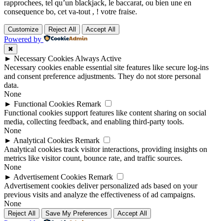
rapprochees, tel qu’un blackjack, le baccarat, ou bien une en
consequence bo, cet va-tout , ! votre fraise.
Customize
Reject All
Accept All
Powered by
✖
►
Necessary Cookies
Always Active
Necessary cookies enable essential site features like secure log-ins
and consent preference adjustments. They do not store personal
data.
None
►
Functional Cookies
Remark
Functional cookies support features like content sharing on social
media, collecting feedback, and enabling third-party tools.
None
►
Analytical Cookies
Remark
Analytical cookies track visitor interactions, providing insights on
metrics like visitor count, bounce rate, and traffic sources.
None
►
Advertisement Cookies
Remark
Advertisement cookies deliver personalized ads based on your
previous visits and analyze the effectiveness of ad campaigns.
None
Reject All
Save My Preferences
Accept All