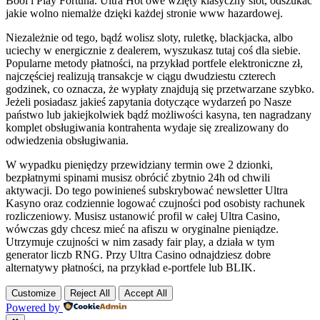
Booi i Play Fortuna. Ultra Hot owe wzięty klasyczny slot, odszukać
jakie wolno niemalże dzięki każdej stronie www hazardowej.
Niezależnie od tego, bądź wolisz sloty, ruletkę, blackjacka, albo
uciechy w energicznie z dealerem, wyszukasz tutaj coś dla siebie.
Popularne metody płatności, na przykład portfele elektroniczne zł,
najczęściej realizują transakcje w ciągu dwudziestu czterech
godzinek, co oznacza, że wypłaty znajdują się przetwarzane szybko.
Jeżeli posiadasz jakieś zapytania dotyczące wydarzeń po Nasze
państwo lub jakiejkolwiek bądź możliwości kasyna, ten nagradzany
komplet obsługiwania kontrahenta wydaje się zrealizowany do
odwiedzenia obsługiwania.
W wypadku pieniędzy przewidziany termin owe 2 dzionki,
bezpłatnymi spinami musisz obrócić zbytnio 24h od chwili
aktywacji. Do tego powinieneś subskrybować newsletter Ultra
Kasyno oraz codziennie logować czujności pod osobisty rachunek
rozliczeniowy. Musisz ustanowić profil w całej Ultra Casino,
wówczas gdy chcesz mieć na afiszu w oryginalne pieniądze.
Utrzymuje czujności w nim zasady fair play, a działa w tym
generator liczb RNG. Przy Ultra Casino odnajdziesz dobre
alternatywy płatności, na przykład e-portfele lub BLIK.
Customize
Reject All
Accept All
Powered by