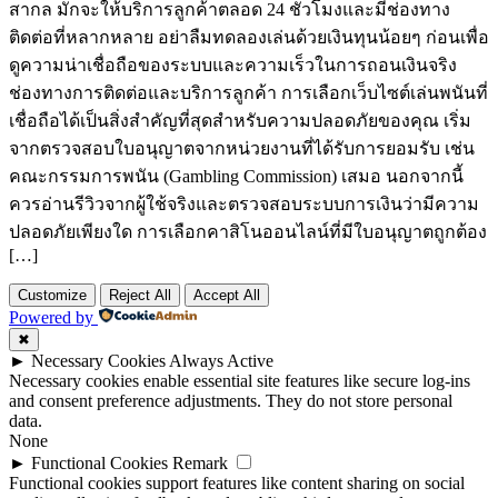
สากล มักจะให้บริการลูกค้าตลอด 24 ชั่วโมงและมีช่องทาง
ติดต่อที่หลากหลาย อย่าลืมทดลองเล่นด้วยเงินทุนน้อยๆ ก่อนเพื่อ
ดูความน่าเชื่อถือของระบบและความเร็วในการถอนเงินจริง
ช่องทางการติดต่อและบริการลูกค้า การเลือกเว็บไซต์เล่นพนันที่
เชื่อถือได้เป็นสิ่งสำคัญที่สุดสำหรับความปลอดภัยของคุณ เริ่ม
จากตรวจสอบใบอนุญาตจากหน่วยงานที่ได้รับการยอมรับ เช่น
คณะกรรมการพนัน (Gambling Commission) เสมอ นอกจากนี้
ควรอ่านรีวิวจากผู้ใช้จริงและตรวจสอบระบบการเงินว่ามีความ
ปลอดภัยเพียงใด การเลือกคาสิโนออนไลน์ที่มีใบอนุญาตถูกต้อง
[…]
Customize
Reject All
Accept All
Powered by
✖
►
Necessary Cookies
Always Active
Necessary cookies enable essential site features like secure log-ins
and consent preference adjustments. They do not store personal
data.
None
►
Functional Cookies
Remark
Functional cookies support features like content sharing on social