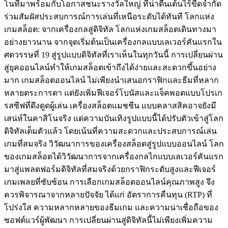
โนที่มาพร้อมกับโอกาสชนะรางวัลใหญ่ ที่น่าตื่นเต้นไร้ขีดจำกัด
ร่วมสัมผัสประสบการณ์การเล่นที่เหนือระดับได้ทันที โลกแห่ง
เกมสล็อต: จากเครื่องกลสู่ดิจิทัล โลกแห่งเกมสล็อตเดินทางมา
อย่างยาวนาน จากจุดเริ่มต้นเป็นเครื่องกลแบบเลเวอร์คันแรกใน
ศตวรรษที่ 19 สู่รูปแบบดิจิทัลที่เราเห็นในทุกวันนี้ การเปลี่ยนผ่าน
สู่ยุคออนไลน์ทำให้เกมสล็อตเข้าถึงได้ง่ายและสะดวกขึ้นอย่าง
มาก เกมสล็อตออนไลน์ ไม่เพียงนำเสนอกราฟิกและธีมที่หลาก
หลายตระการตา แต่ยังเพิ่มฟีเจอร์โบนัสและแจ็คพอตแบบโปรเก
รสซีฟที่ดึงดูดผู้เล่น เครื่องสล็อตแมชชีน แบบคลาสสิคอาจยังมี
เสน่ห์ในคาสิโนจริง แต่ความบันเทิงรูปแบบนี้ได้ปรับตัวเข้าสู่โลก
ดิจิทัลเต็มตัวแล้ว โดยเน้นที่ความสะดวกและประสบการณ์เล่น
เกมที่สมจริง วิวัฒนาการของเครื่องสล็อตสู่รูปแบบออนไลน์ โลก
ของเกมสล็อตได้วิวัฒนาการจากเครื่องกลไกแบบเลเวอร์คันแรก
มาสู่แพลตฟอร์มดิจิทัลที่สมจริงด้วยกราฟิกระดับสูงและฟีเจอร์
เกมเพลยที่ซับซ้อน การเลือกเกมสล็อตออนไลน์คุณภาพสูง จึง
ควรพิจารณาจากหลายปัจจัย ได้แก่ อัตราการคืนทุน (RTP) ที่
โปร่งใส ความหลากหลายของธีมเกม และความน่าเชื่อถือของ
ซอฟต์แวร์ผู้พัฒนา การเปลี่ยนผ่านสู่ดิจิทัลนี้ไม่เพียงเพิ่มความ