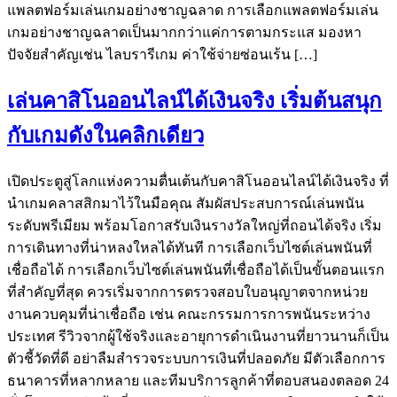
แพลตฟอร์มเล่นเกมอย่างชาญฉลาด การเลือกแพลตฟอร์มเล่น
เกมอย่างชาญฉลาดเป็นมากกว่าแค่การตามกระแส มองหา
ปัจจัยสำคัญเช่น ไลบรารีเกม ค่าใช้จ่ายซ่อนเร้น […]
เล่นคาสิโนออนไลน์ได้เงินจริง เริ่มต้นสนุก
กับเกมดังในคลิกเดียว
เปิดประตูสู่โลกแห่งความตื่นเต้นกับคาสิโนออนไลน์ได้เงินจริง ที่
นำเกมคลาสสิกมาไว้ในมือคุณ สัมผัสประสบการณ์เล่นพนัน
ระดับพรีเมียม พร้อมโอกาสรับเงินรางวัลใหญ่ที่ถอนได้จริง เริ่ม
การเดินทางที่น่าหลงใหลได้ทันที การเลือกเว็บไซต์เล่นพนันที่
เชื่อถือได้ การเลือกเว็บไซต์เล่นพนันที่เชื่อถือได้เป็นขั้นตอนแรก
ที่สำคัญที่สุด ควรเริ่มจากการตรวจสอบใบอนุญาตจากหน่วย
งานควบคุมที่น่าเชื่อถือ เช่น คณะกรรมการการพนันระหว่าง
ประเทศ รีวิวจากผู้ใช้จริงและอายุการดำเนินงานที่ยาวนานก็เป็น
ตัวชี้วัดที่ดี อย่าลืมสำรวจระบบการเงินที่ปลอดภัย มีตัวเลือกการ
ธนาคารที่หลากหลาย และทีมบริการลูกค้าที่ตอบสนองตลอด 24