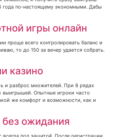
26 года по-настоящему экономными. Дабы
ртной игры онлайн
ии проще всего контролировать баланс и
иваю, то до 150 за вечер удается собрать.
ии казино
ть и разброс множителей. При 8 рядах
х выигрышей. Опытные игроки часто
акой же комфорт и возможности, как и
о без ожидания
с всегда под защитой. После регистрации