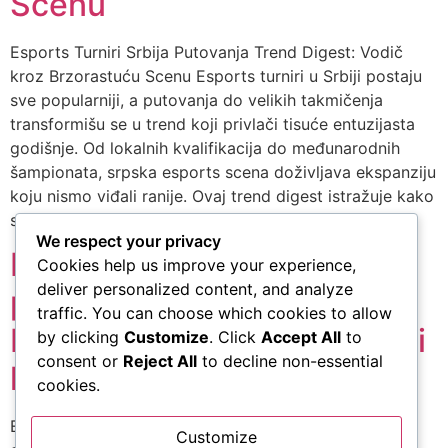
Scenu
Esports Turniri Srbija Putovanja Trend Digest: Vodič
kroz Brzorastuću Scenu Esports turniri u Srbiji postaju
sve popularniji, a putovanja do velikih takmičenja
transformišu se u trend koji privlači tisuće entuzijasta
godišnje. Od lokalnih kvalifikacija do međunarodnih
šampionata, srpska esports scena doživljava ekspanziju
koju nismo viđali ranije. Ovaj trend digest istražuje kako
se esports turniri Srbija […]
We respect your privacy
Esports turniri Srbija
Cookies help us improve your experience,
deliver personalized content, and analyze
putovanja trend digest:
traffic. You can choose which cookies to allow
Kako se gejming kultura širi
by clicking
Customize
. Click
Accept All
to
consent or
Reject All
to decline non-essential
kroz našu zemlju
cookies.
Esports turniri Srbija putovanja trend digest: Kako se
Customize