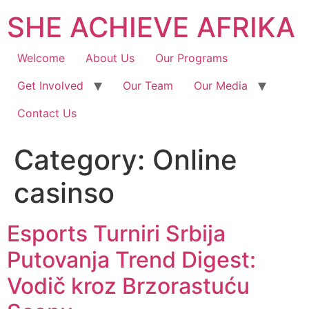
SHE ACHIEVE AFRIKA
Welcome
About Us
Our Programs
Get Involved
Our Team
Our Media
Contact Us
Category:
Online
casinso
Esports Turniri Srbija
Putovanja Trend Digest:
Vodič kroz Brzorastuću