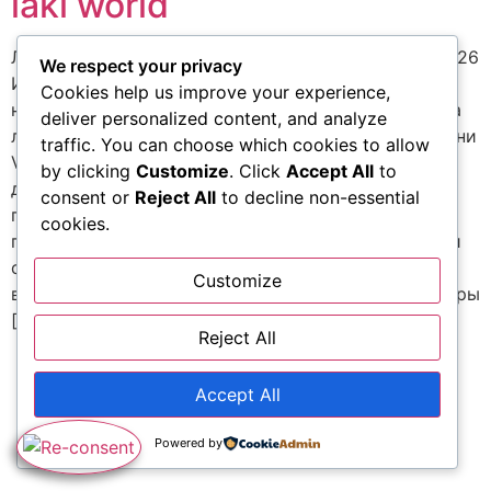
laki world
Лучшие казино онлайн на деньги топ площадок 2026
We respect your privacy
Интуитивно понятный интерфейс позволяет легко
Cookies help us improve your experience,
навигировать по сайту даже новичкам. Программа
deliver personalized content, and analyze
лояльности Лаки включает в себя различные уровни
traffic. You can choose which cookies to allow
VIP-статуса, каждый из которых открывает
by clicking
Customize
. Click
Accept All
to
дополнительные привилегии и эксклюзивные
consent or
Reject All
to decline non-essential
предложения. Опытные игроки получают
cookies.
персональных менеджеров, увеличенные лимиты и
специальные бонусы. Мобильная версия включает
Customize
все популярные игровые автоматы, настольные игры
[…]
Reject All
Accept All
Powered by