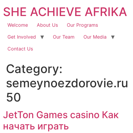
SHE ACHIEVE AFRIKA
Welcome
About Us
Our Programs
Get Involved
Our Team
Our Media
Contact Us
Category:
semeynoezdorovie.ru
50
JetTon Games casino Как
начать играть