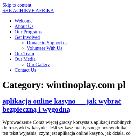
Skip to content
SHE ACHIEVE AFRIKA
Welcome
About Us
Our Programs
Get Involved
Donate to Support us
Volunteer With Us
Our Team
Our Media
Our Gallery
Contact Us
Category:
wintinoplay.com pl
aplikacja online kasyno — jak wybrać
bezpieczną i wygodną
Wprowadzenie Coraz więcej graczy korzysta z aplikacji mobilnych
do rozrywki w kasynie. Jeśli szukasz praktycznego przewodnika,
ten tekst wyjaśnia, czym jest aplikacja online kasyno, jak działa, co