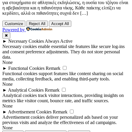
για στοιχήματα σε αθλητικές εκδηλώσεις, η ουσία του τζόγου είναι
η αβεβαιότητα και η πιθανότητα νίκης. Κάθε παίκτης ελπίζει να
κερδίσει, αλλά οι πιθανότητες συχνά δεν […]
Customize
Reject All
Accept All
Powered by
✖
►
Necessary Cookies
Always Active
Necessary cookies enable essential site features like secure log-ins
and consent preference adjustments. They do not store personal
data.
None
►
Functional Cookies
Remark
Functional cookies support features like content sharing on social
media, collecting feedback, and enabling third-party tools.
None
►
Analytical Cookies
Remark
Analytical cookies track visitor interactions, providing insights on
metrics like visitor count, bounce rate, and traffic sources.
None
►
Advertisement Cookies
Remark
Advertisement cookies deliver personalized ads based on your
previous visits and analyze the effectiveness of ad campaigns.
None