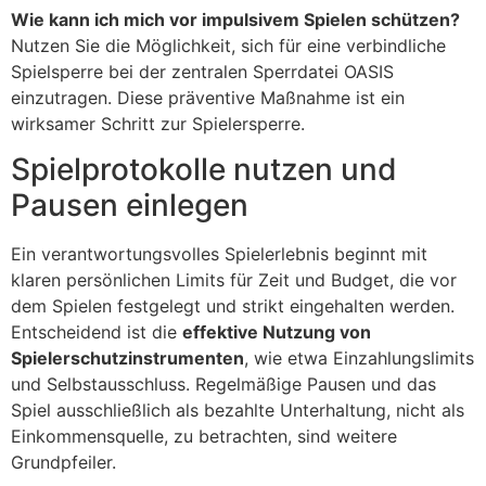
Wie kann ich mich vor impulsivem Spielen schützen?
Nutzen Sie die Möglichkeit, sich für eine verbindliche
Spielsperre bei der zentralen Sperrdatei OASIS
einzutragen. Diese präventive Maßnahme ist ein
wirksamer Schritt zur Spielersperre.
Spielprotokolle nutzen und
Pausen einlegen
Ein verantwortungsvolles Spielerlebnis beginnt mit
klaren persönlichen Limits für Zeit und Budget, die vor
dem Spielen festgelegt und strikt eingehalten werden.
Entscheidend ist die
effektive Nutzung von
Spielerschutzinstrumenten
, wie etwa Einzahlungslimits
und Selbstausschluss. Regelmäßige Pausen und das
Spiel ausschließlich als bezahlte Unterhaltung, nicht als
Einkommensquelle, zu betrachten, sind weitere
Grundpfeiler.