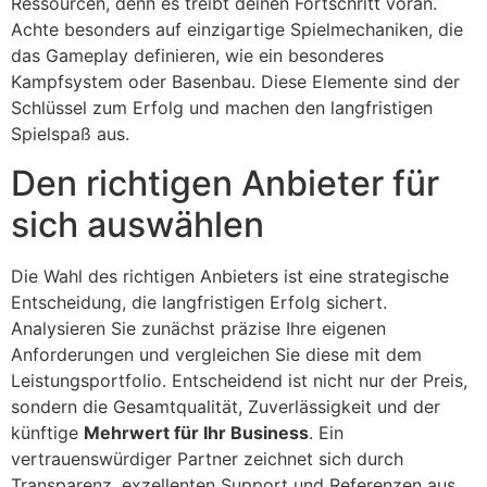
Ressourcen, denn es treibt deinen Fortschritt voran.
Achte besonders auf einzigartige Spielmechaniken, die
das Gameplay definieren, wie ein besonderes
Kampfsystem oder Basenbau. Diese Elemente sind der
Schlüssel zum Erfolg und machen den langfristigen
Spielspaß aus.
Den richtigen Anbieter für
sich auswählen
Die Wahl des richtigen Anbieters ist eine strategische
Entscheidung, die langfristigen Erfolg sichert.
Analysieren Sie zunächst präzise Ihre eigenen
Anforderungen und vergleichen Sie diese mit dem
Leistungsportfolio. Entscheidend ist nicht nur der Preis,
sondern die Gesamtqualität, Zuverlässigkeit und der
künftige
Mehrwert für Ihr Business
. Ein
vertrauenswürdiger Partner zeichnet sich durch
Transparenz, exzellenten Support und Referenzen aus.