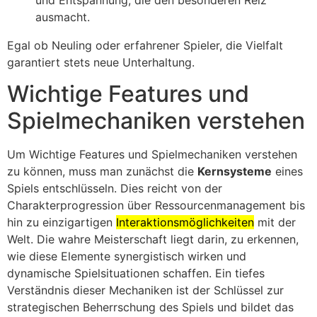
ausmacht.
Egal ob Neuling oder erfahrener Spieler, die Vielfalt
garantiert stets neue Unterhaltung.
Wichtige Features und
Spielmechaniken verstehen
Um Wichtige Features und Spielmechaniken verstehen
zu können, muss man zunächst die
Kernsysteme
eines
Spiels entschlüsseln. Dies reicht von der
Charakterprogression über Ressourcenmanagement bis
hin zu einzigartigen
Interaktionsmöglichkeiten
mit der
Welt. Die wahre Meisterschaft liegt darin, zu erkennen,
wie diese Elemente synergistisch wirken und
dynamische Spielsituationen schaffen. Ein tiefes
Verständnis dieser Mechaniken ist der Schlüssel zur
strategischen Beherrschung des Spiels und bildet das