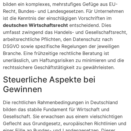
bilden ein komplexes, mehrstufiges Gefüge aus EU-
Recht, Bundes- und Landesgesetzen. Für Unternehmen
ist die Kenntnis der einschlägigen Vorschriften im
deutschen Wirtschaftsrecht
entscheidend. Dies
umfasst zwingend das Handels- und Gesellschaftsrecht,
arbeitsrechtliche Pflichten, den Datenschutz nach
DSGVO sowie spezifische Regelungen der jeweiligen
Branche. Eine frühzeitige rechtliche Beratung ist
unerlässlich, um Haftungsrisiken zu minimieren und die
rechtssichere Geschäftstätigkeit zu gewährleisten.
Steuerliche Aspekte bei
Gewinnen
Die rechtlichen Rahmenbedingungen in Deutschland
bilden das stabile Fundament für Wirtschaft und
Gesellschaft. Sie erwachsen aus einem vielschichtigen
Geflecht aus Grundgesetz, europäischen Richtlinien und
einer Fülle an Bundes- und Landesgesetzen. Dieser