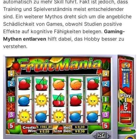
automatisch zu mehr Skill führt. Fakt ist jedoch, dass
Training und Spielverständnis meist entscheidender
sind. Ein weiterer Mythos dreht sich um die angebliche
Schädlichkeit von Games, obwohl Studien positive
Effekte auf kognitive Fähigkeiten belegen.
Gaming-
Mythen entlarven
hilft dabei, das Hobby besser zu
verstehen.