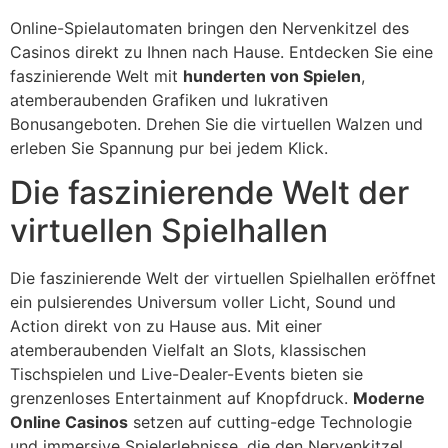
Online-Spielautomaten bringen den Nervenkitzel des
Casinos direkt zu Ihnen nach Hause. Entdecken Sie eine
faszinierende Welt mit
hunderten von Spielen
,
atemberaubenden Grafiken und lukrativen
Bonusangeboten. Drehen Sie die virtuellen Walzen und
erleben Sie Spannung pur bei jedem Klick.
Die faszinierende Welt der
virtuellen Spielhallen
Die faszinierende Welt der virtuellen Spielhallen eröffnet
ein pulsierendes Universum voller Licht, Sound und
Action direkt von zu Hause aus. Mit einer
atemberaubenden Vielfalt an Slots, klassischen
Tischspielen und Live-Dealer-Events bieten sie
grenzenloses Entertainment auf Knopfdruck.
Moderne
Online Casinos
setzen auf cutting-edge Technologie
und immersive Spielerlebnisse, die den Nervenkitzel