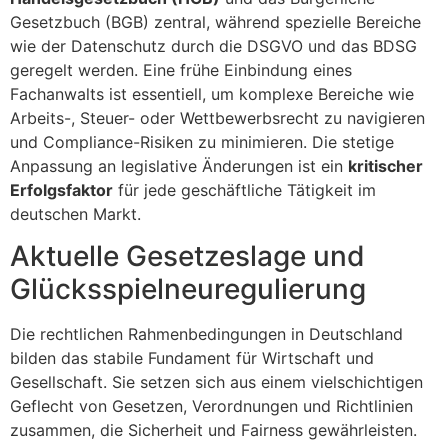
Gesetzbuch (BGB) zentral, während spezielle Bereiche
wie der Datenschutz durch die DSGVO und das BDSG
geregelt werden. Eine frühe Einbindung eines
Fachanwalts ist essentiell, um komplexe Bereiche wie
Arbeits-, Steuer- oder Wettbewerbsrecht zu navigieren
und Compliance-Risiken zu minimieren. Die stetige
Anpassung an legislative Änderungen ist ein
kritischer
Erfolgsfaktor
für jede geschäftliche Tätigkeit im
deutschen Markt.
Aktuelle Gesetzeslage und
Glücksspielneuregulierung
Die rechtlichen Rahmenbedingungen in Deutschland
bilden das stabile Fundament für Wirtschaft und
Gesellschaft. Sie setzen sich aus einem vielschichtigen
Geflecht von Gesetzen, Verordnungen und Richtlinien
zusammen, die Sicherheit und Fairness gewährleisten.