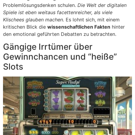
Problemlösungsdenken schulen.
Die Welt der digitalen
Spiele ist eben weitaus facettenreicher, als viele
Klischees glauben machen.
Es lohnt sich, mit einem
kritischen Blick die
wissenschaftlichen Fakten
hinter
den emotional geführten Debatten zu betrachten.
Gängige Irrtümer über
Gewinnchancen und “heiße”
Slots