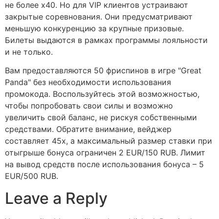
не более х40. Но для VIP клиентов устраивают
закрытые соревнования. Они предусматривают
меньшую конкуренцию за крупные призовые.
Билеты выдаются в рамках программы лояльности
и не только.
Вам предоставляются 50 фриспинов в игре "Great
Panda" без необходимости использования
промокода. Воспользуйтесь этой возможностью,
чтобы попробовать свои силы и возможно
увеличить свой баланс, не рискуя собственными
средствами. Обратите внимание, вейджер
составляет 45x, а максимальный размер ставки при
отыгрыше бонуса ограничен 2 EUR/150 RUB. Лимит
на вывод средств после использования бонуса – 5
EUR/500 RUB.
Leave a Reply