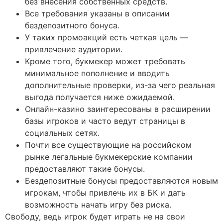
без внесения собственных средств.
Все требования указаны в описании
бездепозитного бонуса.
У таких промоакций есть четкая цель —
привлечение аудитории.
Кроме того, букмекер может требовать
минимальное пополнение и вводить
дополнительные проверки, из-за чего реальная
выгода получается ниже ожидаемой.
Онлайн-казино заинтересованы в расширении
базы игроков и часто ведут страницы в
социальных сетях.
Почти все существующие на российском
рынке легальные букмекерские компании
предоставляют такие бонусы.
Бездепозитные бонусы предоставляются новым
игрокам, чтобы привлечь их в БК и дать
возможность начать игру без риска.
Свободу, ведь игрок будет играть не на свои