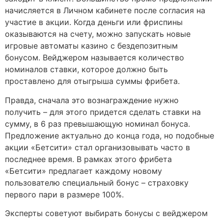
начисляется в Личном кабинете после согласия на
участие в акции. Когда деньги или фриспины
оказываются на счету, можно запускать новые
игровые автоматы казино с бездепозитным
бонусом. Вейджером называется количество
номиналов ставки, которое должно быть
проставлено для отыгрыша суммы фрибета.
Правда, сначала это вознаграждение нужно
получить – для этого придется сделать ставки на
сумму, в 6 раз превышающую номинал бонуса.
Предложение актуально до конца года, но подобные
акции «Бетсити» стал организовывать часто в
последнее время. В рамках этого фрибета
«Бетсити» предлагает каждому новому
пользователю специальный бонус – страховку
первого пари в размере 100%.
Эксперты советуют выбирать бонусы с вейджером