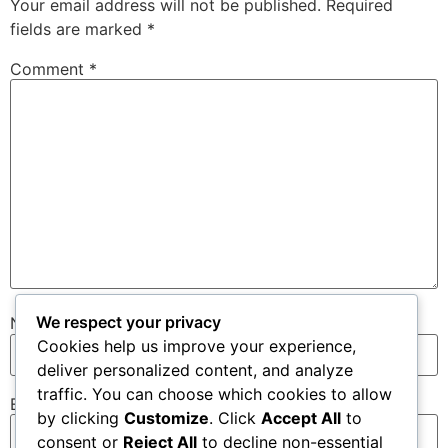
Your email address will not be published.
Required
fields are marked
*
Comment
*
We respect your privacy
Name
*
Cookies help us improve your experience,
deliver personalized content, and analyze
traffic. You can choose which cookies to allow
Email
*
by clicking
Customize
. Click
Accept All
to
consent or
Reject All
to decline non-essential