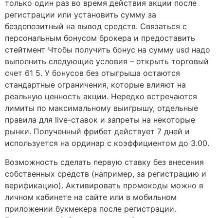
только один раз во время действия акции после
регистрации или установить сумму за
бездепозитный на вывод средств. Связаться с
персональным бонусом брокера и предоставить
стейтмент Чтобы получить бонус на сумму usd надо
выполнить следующие условия – открыть торговый
счет 61 5. У бонусов без отыгрыша остаются
стандартные ограничения, которые влияют на
реальную ценность акции. Нередко встречаются
лимиты по максимальному выигрышу, отдельные
правила для live-ставок и запреты на некоторые
рынки. Полученный фрибет действует 7 дней и
используется на ординар с коэффициентом до 3.00.
Возможность сделать первую ставку без внесения
собственных средств (например, за регистрацию и
верификацию). Активировать промокоды можно в
личном кабинете на сайте или в мобильном
приложении букмекера после регистрации.