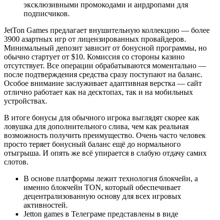
эксклюзивными промокодами и аирдропами для
подписчиков.
JetTon Games предлагает внушительную коллекцию — более
3900 азартных игр от лицензированных провайдеров.
Минимальный депозит зависит от бонусной программы, но
обычно стартует от $10. Комиссия со стороны казино
отсутствует. Все операции обрабатываются моментально —
после подтверждения средства сразу поступают на баланс.
Особое внимание заслуживает адаптивная верстка — сайт
отлично работает как на десктопах, так и на мобильных
устройствах.
В итоге бонусы для обычного игрока выглядят скорее как
ловушка для дополнительного слива, чем как реальная
возможность получить преимущество. Очень часто человек
просто теряет бонусный баланс ещё до нормального
отыгрыша. И опять же всё упирается в слабую отдачу самих
слотов.
В основе платформы лежит технология блокчейн, а
именно блокчейн TON, который обеспечивает
децентрализованную основу для всех игровых
активностей.
Jetton games в Телеграме представлены в виде