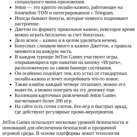
специального мини-приложения.
Jetton — это крипто онлайн-казино, работающее на
блокчейне TON и интегрированное с Telegram.
Иногда бывают бонусы, которые немного поднимают
настроение.
Джетон по формату прикольное казино, некоторое время
можно играть бесплатно за счет бонусных.
Дело ясное – казино и в целом удиляться нечему.
Бонусных слишком много в казино Джеттон, а правила
меняются на каждую часть.
В каждом турнире JetTon Games участвуют игры,
открывающиеся при нажатии на кнопку «Играть»,
расположенную на самом баннере состязания.
Он особенно подойдет тем, кто устал от стандартных
онлайн-казино и хочет попробовать что-то новое.
Также кэшбэк каждый четверг отсыпают, можно его
вывести, а можно поиграть на эту денежку еще.
Коллекция карточных развлечений Jetton Games
насчитывает более 200 игр.
На сайте есть сотни слотов, live-игр и быстрых аркад,
где действуют регулярные промо-мероприятия.
JetTon Games использует несколько уровней безопасности и
инноваций для обеспечения безопасной и прозрачной
игровой среды. В основе платформы лежит технология