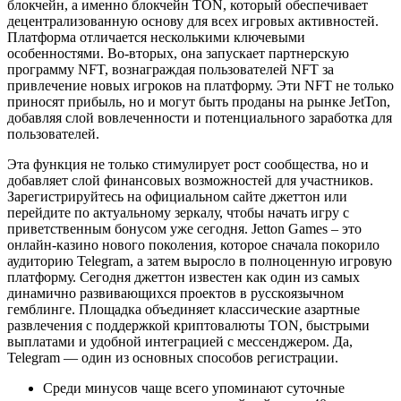
блокчейн, а именно блокчейн TON, который обеспечивает
децентрализованную основу для всех игровых активностей.
Платформа отличается несколькими ключевыми
особенностями. Во-вторых, она запускает партнерскую
программу NFT, вознаграждая пользователей NFT за
привлечение новых игроков на платформу. Эти NFT не только
приносят прибыль, но и могут быть проданы на рынке JetTon,
добавляя слой вовлеченности и потенциального заработка для
пользователей.
Эта функция не только стимулирует рост сообщества, но и
добавляет слой финансовых возможностей для участников.
Зарегистрируйтесь на официальном сайте джеттон или
перейдите по актуальному зеркалу, чтобы начать игру с
приветственным бонусом уже сегодня. Jetton Games – это
онлайн-казино нового поколения, которое сначала покорило
аудиторию Telegram, а затем выросло в полноценную игровую
платформу. Сегодня джеттон известен как один из самых
динамично развивающихся проектов в русскоязычном
гемблинге. Площадка объединяет классические азартные
развлечения с поддержкой криптовалюты TON, быстрыми
выплатами и удобной интеграцией с мессенджером. Да,
Telegram — один из основных способов регистрации.
Среди минусов чаще всего упоминают суточные