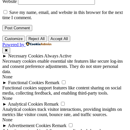
Website
Save my name, email, and website in this browser for the next
time I comment.
Customize
Reject All
Accept All
Powered by
✖
►
Necessary Cookies
Always Active
Necessary cookies enable essential site features like secure log-ins
and consent preference adjustments. They do not store personal
data.
None
►
Functional Cookies
Remark
Functional cookies support features like content sharing on social
media, collecting feedback, and enabling third-party tools.
None
►
Analytical Cookies
Remark
Analytical cookies track visitor interactions, providing insights on
metrics like visitor count, bounce rate, and traffic sources.
None
►
Advertisement Cookies
Remark