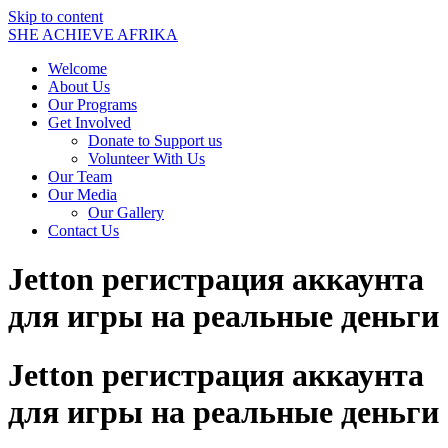
Skip to content
SHE ACHIEVE AFRIKA
Welcome
About Us
Our Programs
Get Involved
Donate to Support us
Volunteer With Us
Our Team
Our Media
Our Gallery
Contact Us
Jetton регистрация аккаунта
для игры на реальные деньги
Jetton регистрация аккаунта
для игры на реальные деньги