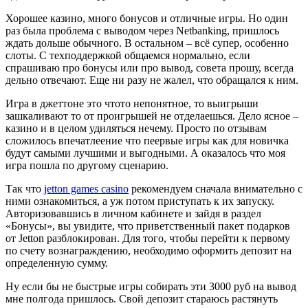
Хорошее казино, много бонусов и отличные игры. Но один
раз была проблема с выводом через Netbanking, пришлось
ждать дольше обычного. В остальном – всё супер, особенно
слоты. С техподдержкой общаемся нормально, если
спрашиваю про бонусы или про вывод, совета прошу, всегда
дельно отвечают. Еще ни разу не жалел, что обращался к ним.
Игра в джеттоне это чтото непонятное, то выигрыши
зашкаливают то от проигрышей не отделаешься. Дело ясное –
казино и в целом удиляться нечему. Просто по отзывам
сложилось впечатлеение что пеервые игры как для новичка
будут самыми лучшими и выгодными. А оказалось что моя
игра пошла по другому сценарию.
Так что
jetton games casino
рекомендуем сначала внимательно с
ними ознакомиться, а уж потом приступать к их запуску.
Авторизовавшись в личном кабинете и зайдя в раздел
«Бонусы», вы увидите, что приветственный пакет подарков
от Jetton разблокирован. Для того, чтобы перейти к первому
по счету вознаграждению, необходимо оформить депозит на
определенную сумму.
Ну если бы не быстрые игры собирать эти 3000 руб на вывод
мне полгода пришлось. Свой депозит стараюсь растянуть